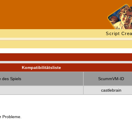
Script Crea
Kompatibilitätsliste
 des Spiels
ScummVM-ID
castlebrain
er Probleme.