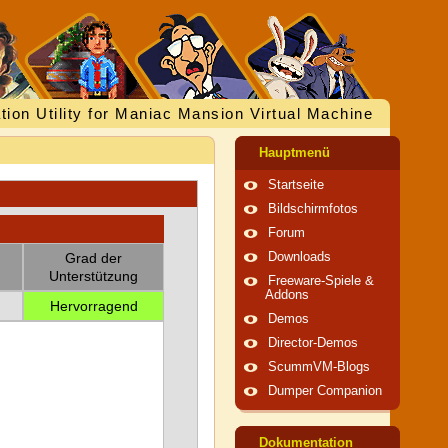
tion Utility for Maniac Mansion Virtual Machine
Hauptmenü
Startseite
Bildschirmfotos
Forum
Grad der
Downloads
Unterstützung
Freeware-Spiele &
Addons
Hervorragend
Demos
Director-Demos
ScummVM-Blogs
Dumper Companion
Dokumentation