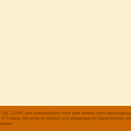
he Dig, LOOM, und wahrscheinlich noch viele weitere mehr sind einge
ry Pi Trading. Alle anderen Marken und eingetragenen Warenzeichen s
rbunden.