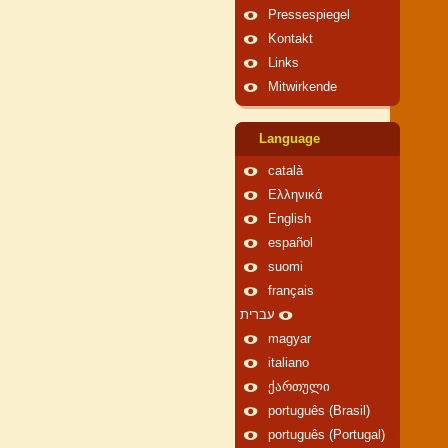
Pressespiegel
Kontakt
Links
Mitwirkende
Language
català
Ελληνικά
English
español
suomi
français
עברית
magyar
italiano
ქართული
português (Brasil)
português (Portugal)