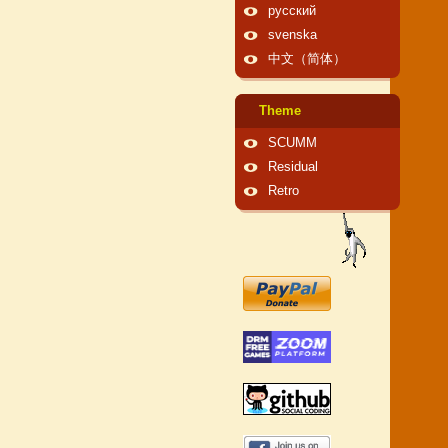
русский
svenska
中文（简体）
Theme
SCUMM
Residual
Retro