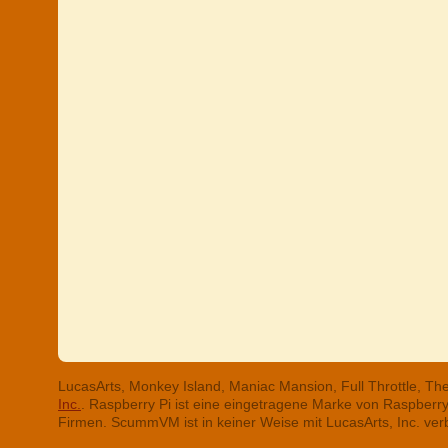
LucasArts, Monkey Island, Maniac Mansion, Full Throttle, T
Inc.
. Raspberry Pi ist eine eingetragene Marke von Raspber
Firmen. ScummVM ist in keiner Weise mit LucasArts, Inc. ve