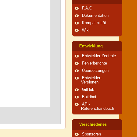
F.A.Q.
Dokumentation
Kompatibilität
Wiki
Entwicklung
Entwickler-Zentrale
Fehlerberichte
Übersetzungen
Entwickler-
Versionen
GitHub
Buildbot
API-
Referenzhandbuch
Verschiedenes
Sponsoren