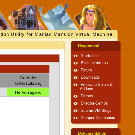
tion Utility for Maniac Mansion Virtual Machine
Hauptmenü
Startseite
Bildschirmfotos
Forum
Grad der
Downloads
Unterstützung
Freeware-Spiele &
Addons
Hervorragend
Demos
Director-Demos
ScummVM-Blogs
Dumper Companion
Dokumentation