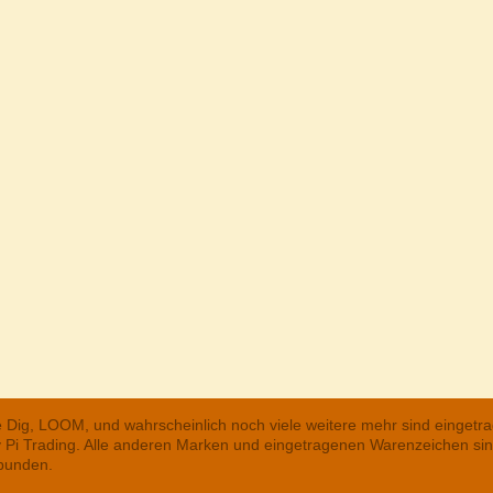
he Dig, LOOM, und wahrscheinlich noch viele weitere mehr sind einge
ry Pi Trading. Alle anderen Marken und eingetragenen Warenzeichen s
rbunden.