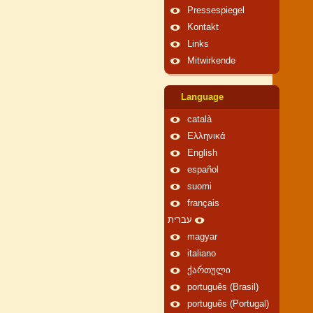
Pressespiegel
Kontakt
Links
Mitwirkende
Language
català
Ελληνικά
English
español
suomi
français
עברית
magyar
italiano
ქართული
português (Brasil)
português (Portugal)