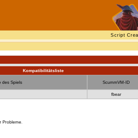
Script Crea
Kompatibilitätsliste
 des Spiels
ScummVM-ID
fbear
er Probleme.