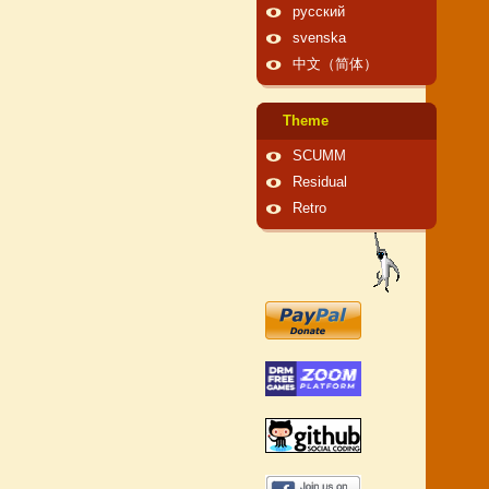
русский
svenska
中文（简体）
Theme
SCUMM
Residual
Retro