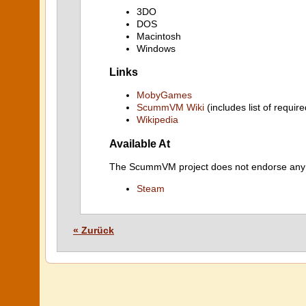
3DO
DOS
Macintosh
Windows
Links
MobyGames
ScummVM Wiki
(includes list of require
Wikipedia
Available At
The ScummVM project does not endorse any ind
Steam
« Zurück