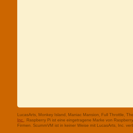
LucasArts, Monkey Island, Maniac Mansion, Full Throttle, T
Inc.
. Raspberry Pi ist eine eingetragene Marke von Raspber
Firmen. ScummVM ist in keiner Weise mit LucasArts, Inc. ve