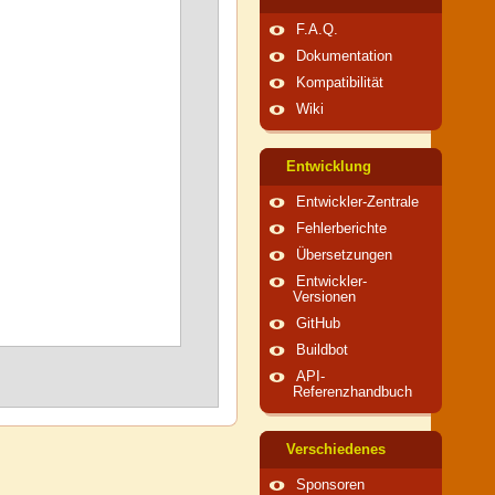
F.A.Q.
Dokumentation
Kompatibilität
Wiki
Entwicklung
Entwickler-Zentrale
Fehlerberichte
Übersetzungen
Entwickler-
Versionen
GitHub
Buildbot
API-
Referenzhandbuch
Verschiedenes
Sponsoren