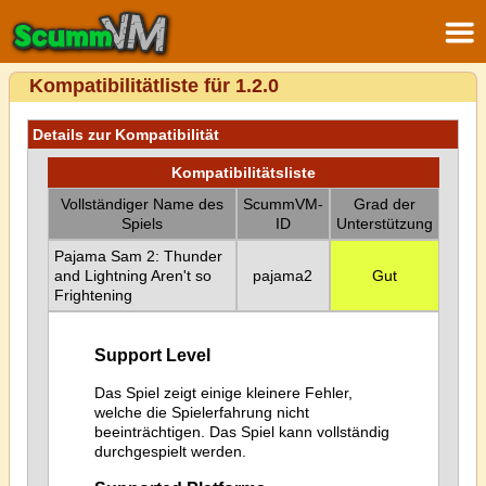
Kompatibilitätliste für 1.2.0
Details zur Kompatibilität
Kompatibilitätsliste
Vollständiger Name des
ScummVM-
Grad der
Spiels
ID
Unterstützung
Pajama Sam 2: Thunder
and Lightning Aren't so
pajama2
Gut
Frightening
Support Level
Das Spiel zeigt einige kleinere Fehler,
welche die Spielerfahrung nicht
beeinträchtigen. Das Spiel kann vollständig
durchgespielt werden.