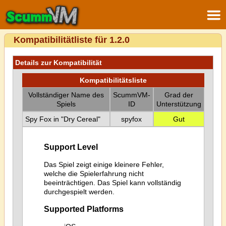
Kompatibilitätliste für 1.2.0
Details zur Kompatibilität
Kompatibilitätsliste
Vollständiger Name des
ScummVM-
Grad der
Spiels
ID
Unterstützung
Spy Fox in "Dry Cereal"
spyfox
Gut
Support Level
Das Spiel zeigt einige kleinere Fehler,
welche die Spielerfahrung nicht
beeinträchtigen. Das Spiel kann vollständig
durchgespielt werden.
Supported Platforms