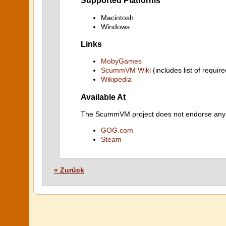
Supported Platforms
Macintosh
Windows
Links
MobyGames
ScummVM Wiki
(includes list of require
Wikipedia
Available At
The ScummVM project does not endorse any ind
GOG.com
Steam
« Zurück