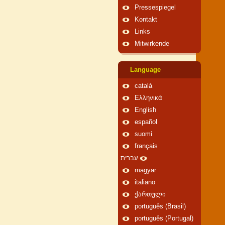
Pressespiegel
Kontakt
Links
Mitwirkende
Language
català
Ελληνικά
English
español
suomi
français
עברית
magyar
italiano
ქართული
português (Brasil)
português (Portugal)