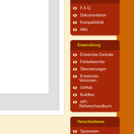
F.A.Q.
Dokumentation
Kompatibilität
Wiki
Entwicklung
Entwickler-Zentrale
Fehlerberichte
Übersetzungen
Entwickler-
Versionen
GitHub
Buildbot
API-
Referenzhandbuch
Verschiedenes
Sponsoren