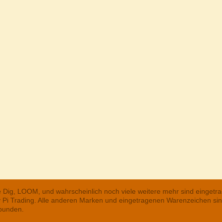
he Dig, LOOM, und wahrscheinlich noch viele weitere mehr sind einge
ry Pi Trading. Alle anderen Marken und eingetragenen Warenzeichen s
rbunden.