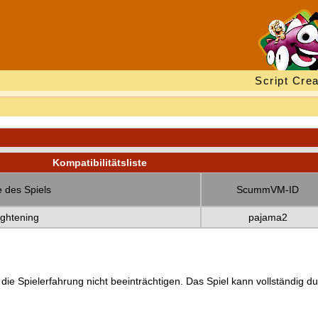
Script Crea
Kompatibilitätsliste
 des Spiels
ScummVM-ID
ightening
pajama2
 die Spielerfahrung nicht beeinträchtigen. Das Spiel kann vollständig d