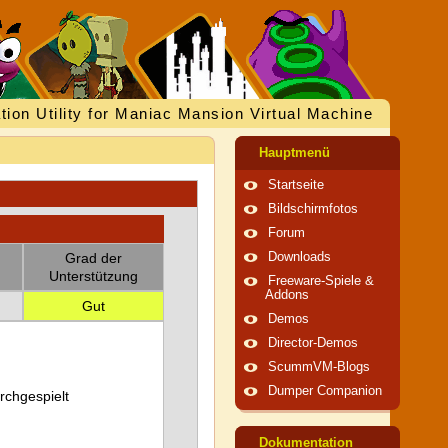
tion Utility for Maniac Mansion Virtual Machine
Hauptmenü
Startseite
Bildschirmfotos
Forum
Grad der
Downloads
Unterstützung
Freeware-Spiele &
Addons
Gut
Demos
Director-Demos
ScummVM-Blogs
Dumper Companion
urchgespielt
Dokumentation