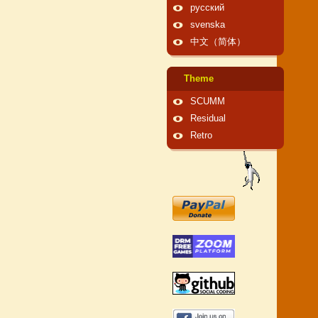
русский
svenska
中文（简体）
Theme
SCUMM
Residual
Retro