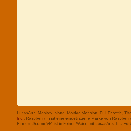
LucasArts, Monkey Island, Maniac Mansion, Full Throttle, T
Inc.
. Raspberry Pi ist eine eingetragene Marke von Raspber
Firmen. ScummVM ist in keiner Weise mit LucasArts, Inc. ve