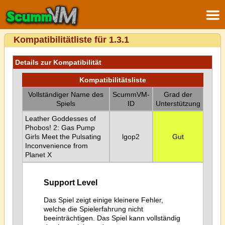
Kompatibilitätliste für 1.3.1
Details zur Kompatibilität
Kompatibilitätsliste
Vollständiger Name des
ScummVM-
Grad der
Spiels
ID
Unterstützung
Leather Goddesses of
Phobos! 2: Gas Pump
Girls Meet the Pulsating
lgop2
Gut
Inconvenience from
Planet X
Support Level
Das Spiel zeigt einige kleinere Fehler,
welche die Spielerfahrung nicht
beeinträchtigen. Das Spiel kann vollständig