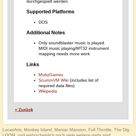
durchgespielt werden.
Supported Platforms
DOS
Additional Notes
Only soundblaster music is played.
MIDI music playing/MT32 instrument
mapping needs more work
Links
MobyGames
ScummVM Wiki
(includes list of
required data files)
Wikipedia
« Zurück
LucasArts, Monkey Island, Maniac Mansion, Full Throttle, The Dig,
LOOM, und wahrscheinlich noch viele weitere mehr sind