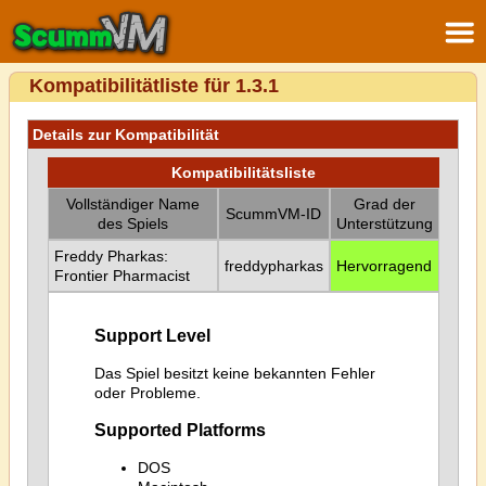
Kompatibilitätliste für 1.3.1
Details zur Kompatibilität
Kompatibilitätsliste
Vollständiger Name
Grad der
ScummVM-ID
des Spiels
Unterstützung
Freddy Pharkas:
freddypharkas
Hervorragend
Frontier Pharmacist
Support Level
Das Spiel besitzt keine bekannten Fehler
oder Probleme.
Supported Platforms
DOS