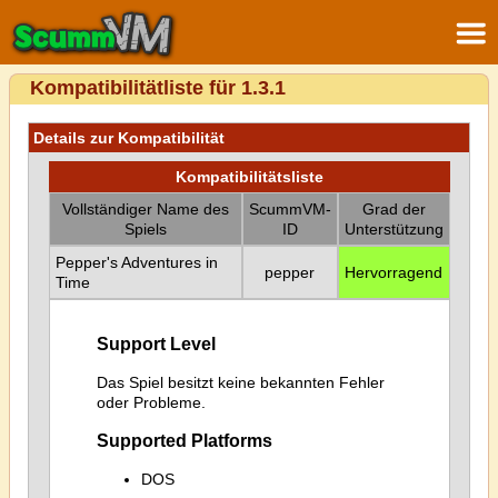
Kompatibilitätliste für 1.3.1
Details zur Kompatibilität
Kompatibilitätsliste
Vollständiger Name des
ScummVM-
Grad der
Spiels
ID
Unterstützung
Pepper's Adventures in
pepper
Hervorragend
Time
Support Level
Das Spiel besitzt keine bekannten Fehler
oder Probleme.
Supported Platforms
DOS