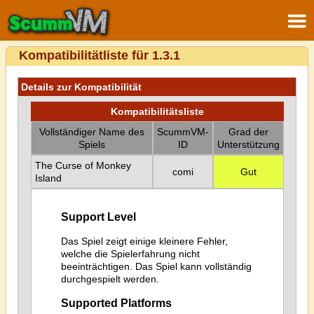
Kompatibilitätliste für 1.3.1
Details zur Kompatibilität
Kompatibilitätsliste
Vollständiger Name des
ScummVM-
Grad der
Spiels
ID
Unterstützung
The Curse of Monkey
comi
Gut
Island
Support Level
Das Spiel zeigt einige kleinere Fehler,
welche die Spielerfahrung nicht
beeinträchtigen. Das Spiel kann vollständig
durchgespielt werden.
Supported Platforms