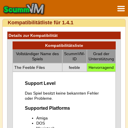
Kompatibilitätliste für 1.4.1
Details zur Kompatibilität
Kompatibilitätsliste
Vollständiger Name des
ScummVM-
Grad der
Spiels
ID
Unterstützung
The Feeble Files
feeble
Hervorragend
Support Level
Das Spiel besitzt keine bekannten Fehler
oder Probleme.
Supported Platforms
Amiga
DOS