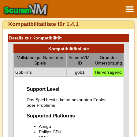
Kompatibilitätliste für 1.4.1
Details zur Kompatibilität
Kompatibilitätsliste
Vollständiger Name des
ScummVM-
Grad der
Spiels
ID
Unterstützung
Gobliiins
gob1
Hervorragend
Support Level
Das Spiel besitzt keine bekannten Fehler
oder Probleme.
Supported Platforms
Amiga
Philips CD-i