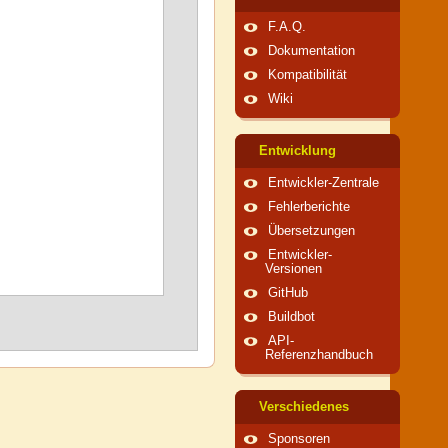
F.A.Q.
Dokumentation
Kompatibilität
Wiki
Entwicklung
Entwickler-Zentrale
Fehlerberichte
Übersetzungen
Entwickler-
Versionen
GitHub
Buildbot
API-
Referenzhandbuch
Verschiedenes
Sponsoren