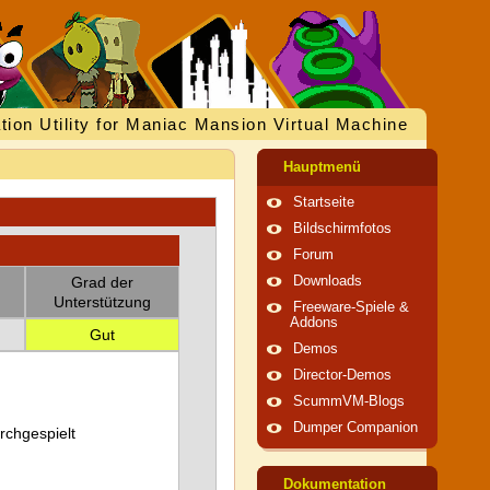
tion Utility for Maniac Mansion Virtual Machine
Hauptmenü
Startseite
Bildschirmfotos
Forum
Grad der
Downloads
Unterstützung
Freeware-Spiele &
Addons
Gut
Demos
Director-Demos
ScummVM-Blogs
Dumper Companion
urchgespielt
Dokumentation