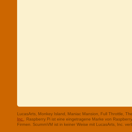
LucasArts, Monkey Island, Maniac Mansion, Full Throttle, T
Inc.
. Raspberry Pi ist eine eingetragene Marke von Raspber
Firmen. ScummVM ist in keiner Weise mit LucasArts, Inc. ve