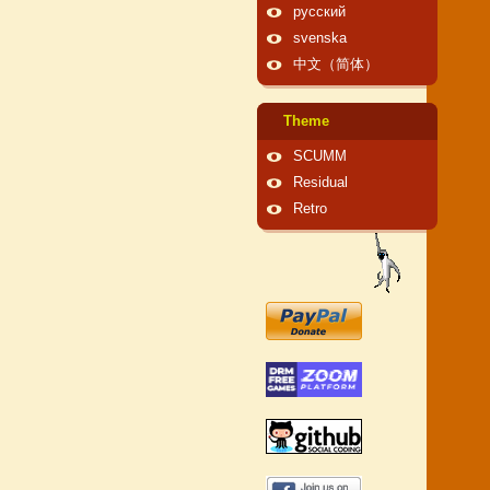
русский
svenska
中文（简体）
Theme
SCUMM
Residual
Retro