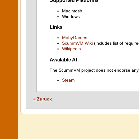
Supported Platforms
Macintosh
Windows
Links
MobyGames
ScummVM Wiki
(includes list of require
Wikipedia
Available At
The ScummVM project does not endorse any ind
Steam
« Zurück