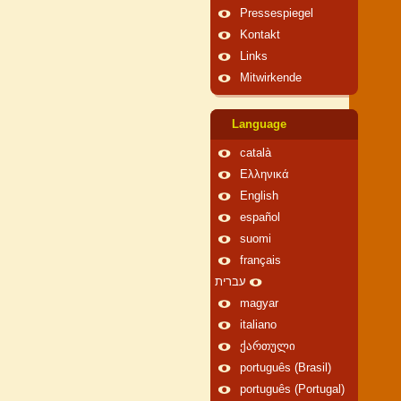
Pressespiegel
Kontakt
Links
Mitwirkende
Language
català
Ελληνικά
English
español
suomi
français
עברית
magyar
italiano
ქართული
português (Brasil)
português (Portugal)