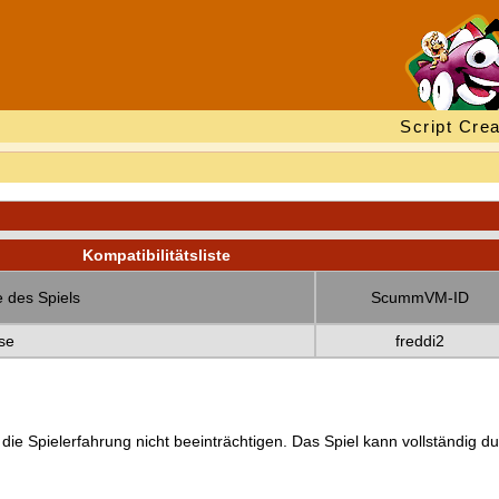
Script Crea
Kompatibilitätsliste
 des Spiels
ScummVM-ID
se
freddi2
 die Spielerfahrung nicht beeinträchtigen. Das Spiel kann vollständig d