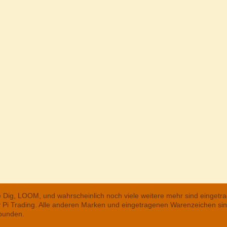
he Dig, LOOM, und wahrscheinlich noch viele weitere mehr sind einge
ry Pi Trading. Alle anderen Marken und eingetragenen Warenzeichen s
rbunden.