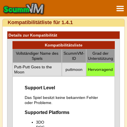
Kompatibilitätliste für 1.4.1
Details zur Kompatibilität
Kompatibilitätsliste
Vollständiger Name des
ScummVM-
Grad der
Spiels
ID
Unterstützung
Putt-Putt Goes to the
puttmoon
Hervorragend
Moon
Support Level
Das Spiel besitzt keine bekannten Fehler
oder Probleme.
Supported Platforms
3DO