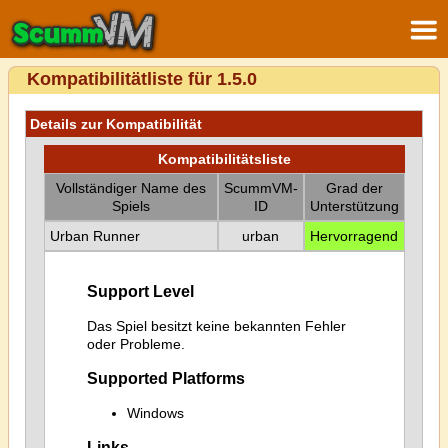
Kompatibilitätliste für 1.5.0
Details zur Kompatibilität
Kompatibilitätsliste
Vollständiger Name des
ScummVM-
Grad der
Spiels
ID
Unterstützung
Urban Runner
urban
Hervorragend
Support Level
Das Spiel besitzt keine bekannten Fehler
oder Probleme.
Supported Platforms
Windows
Links