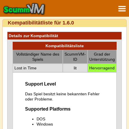
Kompatibilitätliste für 1.6.0
Details zur Kompatibilität
Kompatibilitätsliste
Vollständiger Name des
ScummVM-
Grad der
Spiels
ID
Unterstützung
Lost in Time
lit
Hervorragend
Support Level
Das Spiel besitzt keine bekannten Fehler
oder Probleme.
Supported Platforms
DOS
Windows