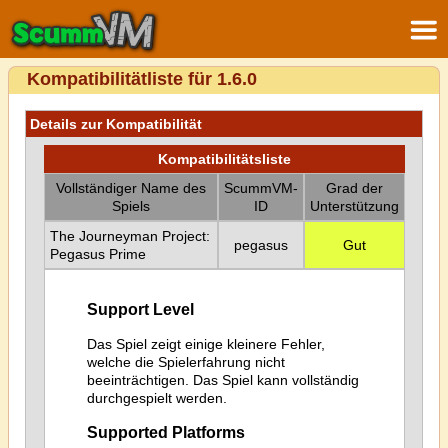
Kompatibilitätliste für 1.6.0
Details zur Kompatibilität
Kompatibilitätsliste
Vollständiger Name des
ScummVM-
Grad der
Spiels
ID
Unterstützung
The Journeyman Project:
pegasus
Gut
Pegasus Prime
Support Level
Das Spiel zeigt einige kleinere Fehler,
welche die Spielerfahrung nicht
beeinträchtigen. Das Spiel kann vollständig
durchgespielt werden.
Supported Platforms