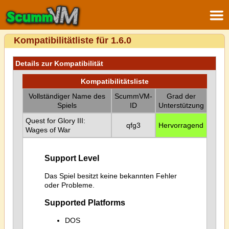
Kompatibilitätliste für 1.6.0
Details zur Kompatibilität
Kompatibilitätsliste
Vollständiger Name des
ScummVM-
Grad der
Spiels
ID
Unterstützung
Quest for Glory III:
qfg3
Hervorragend
Wages of War
Support Level
Das Spiel besitzt keine bekannten Fehler
oder Probleme.
Supported Platforms
DOS