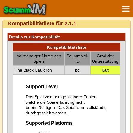
Kompatibilitätliste für 2.1.1
Details zur Kompatibilität
Kompatibilitätsliste
Vollständiger Name des
ScummVM-
Grad der
Spiels
ID
Unterstützung
The Black Cauldron
bc
Gut
Support Level
Das Spiel zeigt einige kleinere Fehler,
welche die Spielerfahrung nicht
beeinträchtigen. Das Spiel kann vollständig
durchgespielt werden.
Supported Platforms