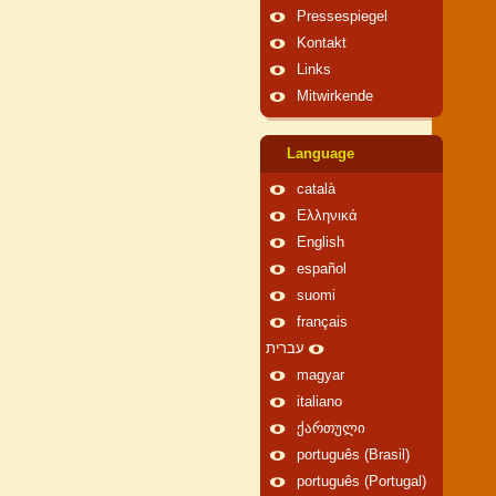
Pressespiegel
Kontakt
Links
Mitwirkende
Language
català
Ελληνικά
English
español
suomi
français
עברית
magyar
italiano
ქართული
português (Brasil)
português (Portugal)