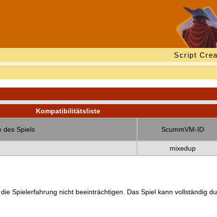
Script Crea
Kompatibilitätsliste
 des Spiels
ScummVM-ID
mixedup
 die Spielerfahrung nicht beeinträchtigen. Das Spiel kann vollständig d