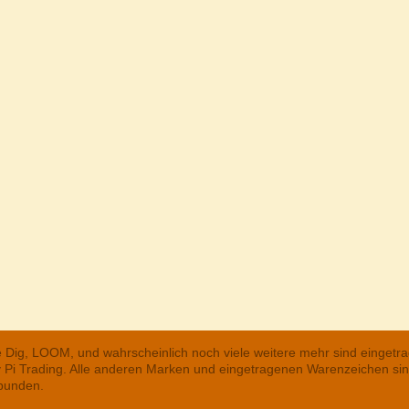
he Dig, LOOM, und wahrscheinlich noch viele weitere mehr sind einge
ry Pi Trading. Alle anderen Marken und eingetragenen Warenzeichen s
rbunden.