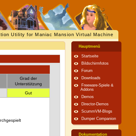
tion Utility for Maniac Mansion Virtual Machine
Hauptmenü
Startseite
Bildschirmfotos
Forum
Grad der
Downloads
Unterstützung
Freeware-Spiele &
Addons
Gut
Demos
Director-Demos
ScummVM-Blogs
Dumper Companion
urchgespielt
Dokumentation