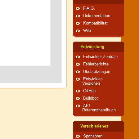
F.A.Q.
Dokumentation
Kompatibilität
Wiki
Entwicklung
Entwickler-Zentrale
Fehlerberichte
Übersetzungen
Entwickler-
Versionen
GitHub
Buildbot
API-
Referenzhandbuch
Verschiedenes
Sponsoren