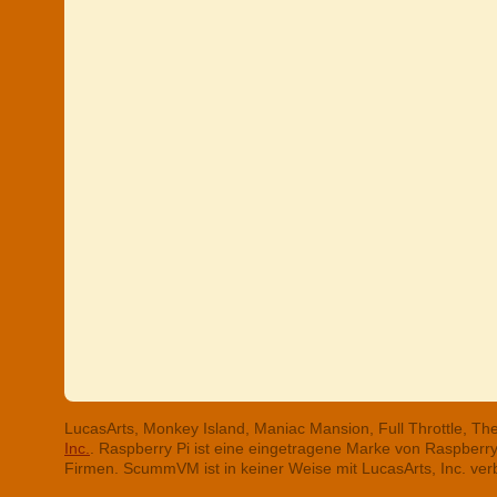
LucasArts, Monkey Island, Maniac Mansion, Full Throttle, T
Inc.
. Raspberry Pi ist eine eingetragene Marke von Raspber
Firmen. ScummVM ist in keiner Weise mit LucasArts, Inc. ve