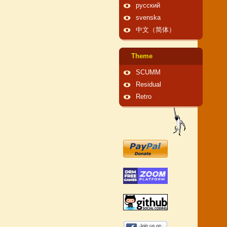
русский
svenska
中文（简体）
Theme
SCUMM
Residual
Retro