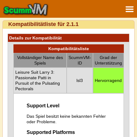
Kompatibilitätliste für 2.1.1
Details zur Kompatibilität
Kompatibilitätsliste
Vollständiger Name des
ScummVM-
Grad der
Spiels
ID
Unterstützung
Leisure Suit Larry 3:
Passionate Patti in
lsl3
Hervorragend
Pursuit of the Pulsating
Pectorals
Support Level
Das Spiel besitzt keine bekannten Fehler
oder Probleme.
Supported Platforms