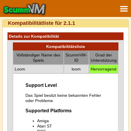
Kompatibilitätliste für 2.1.1
Details zur Kompatibilität
Kompatibilitätsliste
Vollständiger Name des
ScummVM-
Grad der
Spiels
ID
Unterstützung
Loom
loom
Hervorragend
Support Level
Das Spiel besitzt keine bekannten Fehler
oder Probleme.
Supported Platforms
Amiga
Atari ST