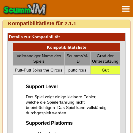
Kompatibilitätliste für 2.1.1
Details zur Kompatibilität
Kompatibilitätsliste
Vollständiger Name des
ScummVM-
Grad der
Spiels
ID
Unterstützung
Putt-Putt Joins the Circus
puttcircus
Gut
Support Level
Das Spiel zeigt einige kleinere Fehler,
welche die Spielerfahrung nicht
beeinträchtigen. Das Spiel kann vollständig
durchgespielt werden.
Supported Platforms