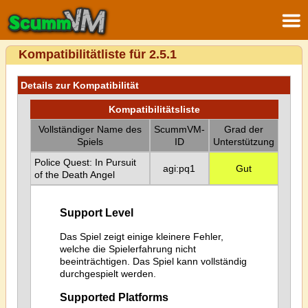
Kompatibilitätliste für 2.5.1
Details zur Kompatibilität
Kompatibilitätsliste
Vollständiger Name des
ScummVM-
Grad der
Spiels
ID
Unterstützung
Police Quest: In Pursuit
agi:pq1
Gut
of the Death Angel
Support Level
Das Spiel zeigt einige kleinere Fehler,
welche die Spielerfahrung nicht
beeinträchtigen. Das Spiel kann vollständig
durchgespielt werden.
Supported Platforms