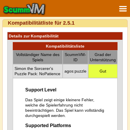
Kompatibilitätliste für 2.5.1
Details zur Kompatibilität
Kompatibilitätsliste
Vollständiger Name des
ScummVM-
Grad der
Spiels
ID
Unterstützung
Simon the Sorcerer's
agos:puzzle
Gut
Puzzle Pack: NoPatience
Support Level
Das Spiel zeigt einige kleinere Fehler,
welche die Spielerfahrung nicht
beeinträchtigen. Das Spiel kann vollständig
durchgespielt werden.
Supported Platforms