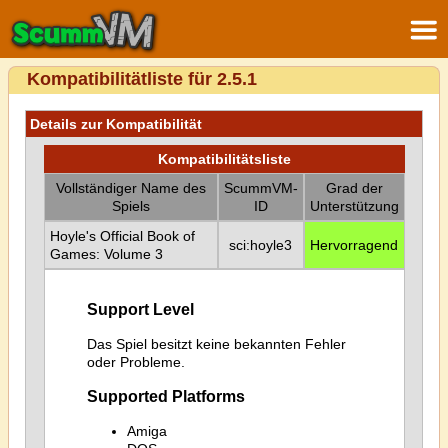
Kompatibilitätliste für 2.5.1
Details zur Kompatibilität
Kompatibilitätsliste
Vollständiger Name des
ScummVM-
Grad der
Spiels
ID
Unterstützung
Hoyle's Official Book of
sci:hoyle3
Hervorragend
Games: Volume 3
Support Level
Das Spiel besitzt keine bekannten Fehler
oder Probleme.
Supported Platforms
Amiga