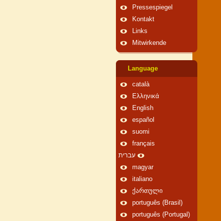
Pressespiegel
Kontakt
Links
Mitwirkende
Language
català
Ελληνικά
English
español
suomi
français
עברית
magyar
italiano
ქართული
português (Brasil)
português (Portugal)