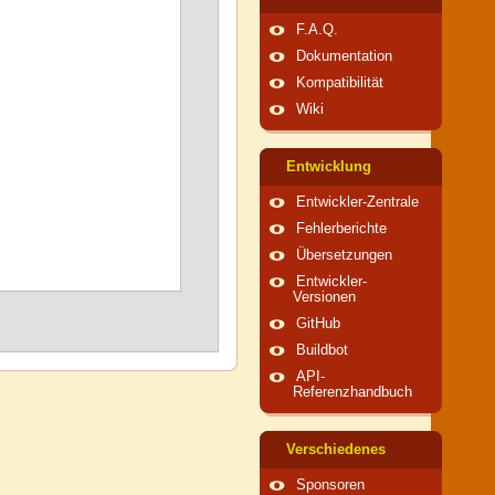
F.A.Q.
Dokumentation
Kompatibilität
Wiki
Entwicklung
Entwickler-Zentrale
Fehlerberichte
Übersetzungen
Entwickler-
Versionen
GitHub
Buildbot
API-
Referenzhandbuch
Verschiedenes
Sponsoren