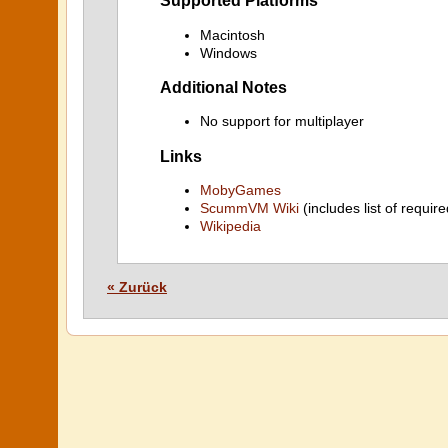
Supported Platforms
Macintosh
Windows
Additional Notes
No support for multiplayer
Links
MobyGames
ScummVM Wiki
(includes list of require
Wikipedia
« Zurück