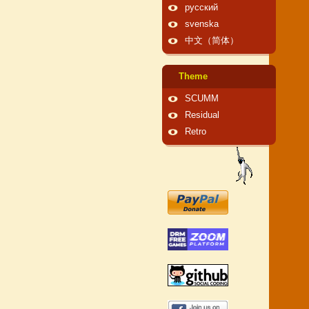
русский
svenska
中文（简体）
Theme
SCUMM
Residual
Retro