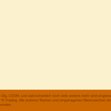
he Dig, LOOM, und wahrscheinlich noch viele weitere mehr sind einge
ry Pi Trading. Alle anderen Marken und eingetragenen Warenzeichen s
rbunden.