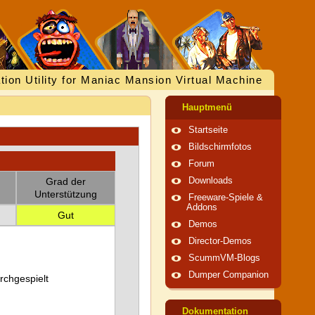
tion Utility for Maniac Mansion Virtual Machine
Hauptmenü
Startseite
Bildschirmfotos
Forum
Grad der
Downloads
Unterstützung
Freeware-Spiele &
Addons
Gut
Demos
Director-Demos
ScummVM-Blogs
Dumper Companion
urchgespielt
Dokumentation