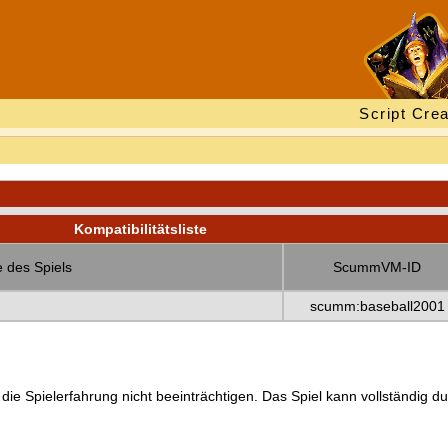
Script Crea
Kompatibilitätsliste
 des Spiels
ScummVM-ID
scumm:baseball2001
 die Spielerfahrung nicht beeinträchtigen. Das Spiel kann vollständig d