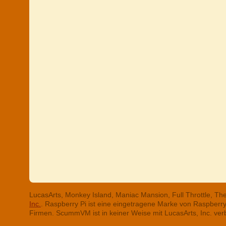
LucasArts, Monkey Island, Maniac Mansion, Full Throttle, T
Inc.
. Raspberry Pi ist eine eingetragene Marke von Raspber
Firmen. ScummVM ist in keiner Weise mit LucasArts, Inc. ve