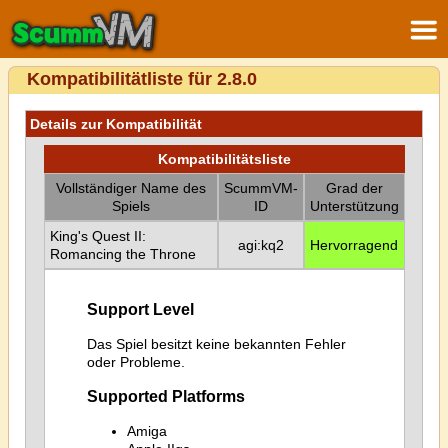
Kompatibilitätliste für 2.8.0
Details zur Kompatibilität
Kompatibilitätsliste
Vollständiger Name des
ScummVM-
Grad der
Spiels
ID
Unterstützung
King's Quest II:
agi:kq2
Hervorragend
Romancing the Throne
Support Level
Das Spiel besitzt keine bekannten Fehler
oder Probleme.
Supported Platforms
Amiga