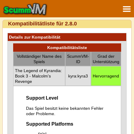
Kompatibilitätliste für 2.8.0
Details zur Kompatibilität
Kompatibilitätsliste
Vollständiger Name des
ScummVM-
Grad der
Spiels
ID
Unterstützung
The Legend of Kyrandia:
Book 3 - Malcolm's
kyra:kyra3
Hervorragend
Revenge
Support Level
Das Spiel besitzt keine bekannten Fehler
oder Probleme.
Supported Platforms