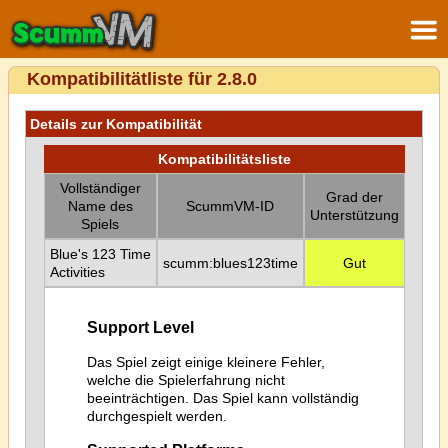
Kompatibilitätliste für 2.8.0
Details zur Kompatibilität
Kompatibilitätsliste
Vollständiger
Grad der
Name des
ScummVM-ID
Unterstützung
Spiels
Blue's 123 Time
scumm:blues123time
Gut
Activities
Support Level
Das Spiel zeigt einige kleinere Fehler,
welche die Spielerfahrung nicht
beeinträchtigen. Das Spiel kann vollständig
durchgespielt werden.