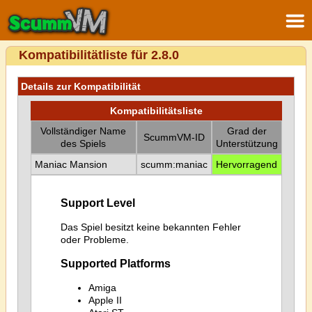
Kompatibilitätliste für 2.8.0
Details zur Kompatibilität
Kompatibilitätsliste
Vollständiger Name
Grad der
ScummVM-ID
des Spiels
Unterstützung
Maniac Mansion
scumm:maniac
Hervorragend
Support Level
Das Spiel besitzt keine bekannten Fehler
oder Probleme.
Supported Platforms
Amiga
Apple II