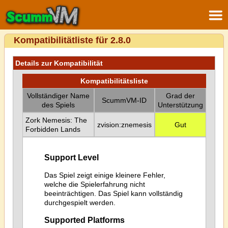
Kompatibilitätliste für 2.8.0
Details zur Kompatibilität
Kompatibilitätsliste
Vollständiger Name
Grad der
ScummVM-ID
des Spiels
Unterstützung
Zork Nemesis: The
zvision:znemesis
Gut
Forbidden Lands
Support Level
Das Spiel zeigt einige kleinere Fehler,
welche die Spielerfahrung nicht
beeinträchtigen. Das Spiel kann vollständig
durchgespielt werden.
Supported Platforms