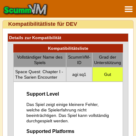
Kompatibilitätliste für DEV
Details zur Kompatibilität
Kompatibilitätsliste
Vollständiger Name des
ScummVM-
Grad der
Spiels
ID
Unterstützung
Space Quest: Chapter I -
agi:sq1
Gut
The Sarien Encounter
Support Level
Das Spiel zeigt einige kleinere Fehler,
welche die Spielerfahrung nicht
beeinträchtigen. Das Spiel kann vollständig
durchgespielt werden.
Supported Platforms