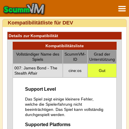
Kompatibilitätliste für DEV
Details zur Kompatibilität
Kompatibilitätsliste
Vollständiger Name des
ScummVM-
Grad der
Spiels
ID
Unterstützung
007: James Bond - The
cine:os
Gut
Stealth Affair
Support Level
Das Spiel zeigt einige kleinere Fehler,
welche die Spielerfahrung nicht
beeinträchtigen. Das Spiel kann vollständig
durchgespielt werden.
Supported Platforms