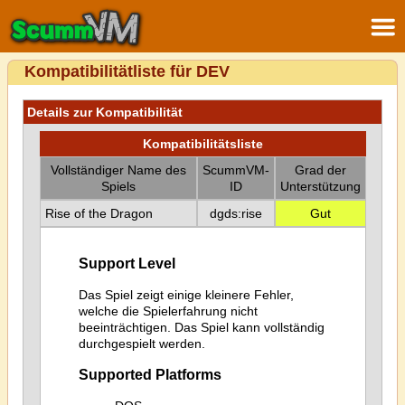
Kompatibilitätliste für DEV
Details zur Kompatibilität
Kompatibilitätsliste
Vollständiger Name des
ScummVM-
Grad der
Spiels
ID
Unterstützung
Rise of the Dragon
dgds:rise
Gut
Support Level
Das Spiel zeigt einige kleinere Fehler,
welche die Spielerfahrung nicht
beeinträchtigen. Das Spiel kann vollständig
durchgespielt werden.
Supported Platforms