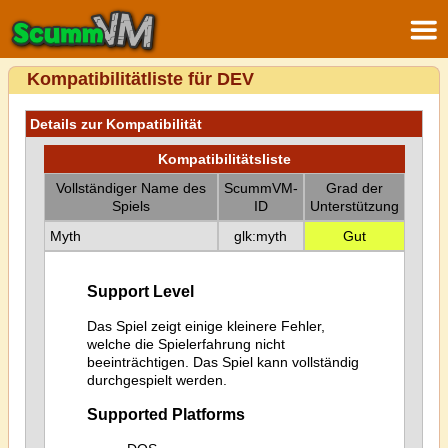
Kompatibilitätliste für DEV
Details zur Kompatibilität
Kompatibilitätsliste
Vollständiger Name des
ScummVM-
Grad der
Spiels
ID
Unterstützung
Myth
glk:myth
Gut
Support Level
Das Spiel zeigt einige kleinere Fehler,
welche die Spielerfahrung nicht
beeinträchtigen. Das Spiel kann vollständig
durchgespielt werden.
Supported Platforms