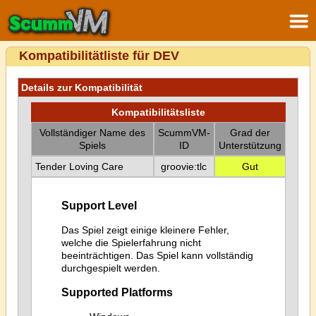
Kompatibilitätliste für DEV
Details zur Kompatibilität
Kompatibilitätsliste
Vollständiger Name des
ScummVM-
Grad der
Spiels
ID
Unterstützung
Tender Loving Care
groovie:tlc
Gut
Support Level
Das Spiel zeigt einige kleinere Fehler,
welche die Spielerfahrung nicht
beeinträchtigen. Das Spiel kann vollständig
durchgespielt werden.
Supported Platforms