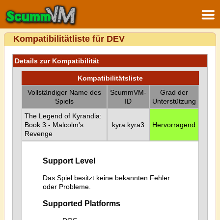
Kompatibilitätliste für DEV
Details zur Kompatibilität
Kompatibilitätsliste
Vollständiger Name des
ScummVM-
Grad der
Spiels
ID
Unterstützung
The Legend of Kyrandia:
Book 3 - Malcolm's
kyra:kyra3
Hervorragend
Revenge
Support Level
Das Spiel besitzt keine bekannten Fehler
oder Probleme.
Supported Platforms