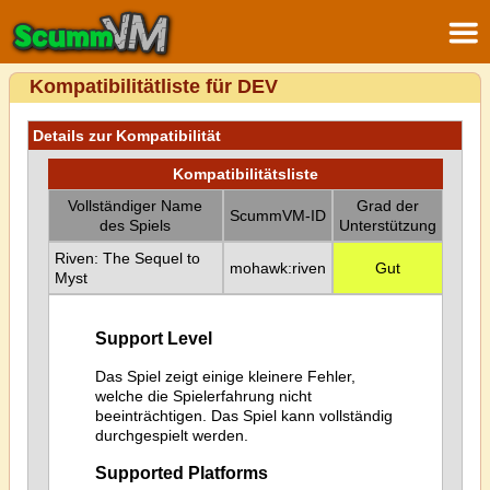
Kompatibilitätliste für DEV
Details zur Kompatibilität
Kompatibilitätsliste
Vollständiger Name
Grad der
ScummVM-ID
des Spiels
Unterstützung
Riven: The Sequel to
mohawk:riven
Gut
Myst
Support Level
Das Spiel zeigt einige kleinere Fehler,
welche die Spielerfahrung nicht
beeinträchtigen. Das Spiel kann vollständig
durchgespielt werden.
Supported Platforms