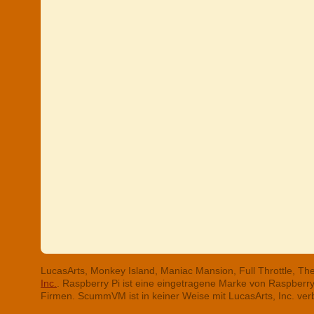
LucasArts, Monkey Island, Maniac Mansion, Full Throttle, T
Inc.
. Raspberry Pi ist eine eingetragene Marke von Raspber
Firmen. ScummVM ist in keiner Weise mit LucasArts, Inc. ve