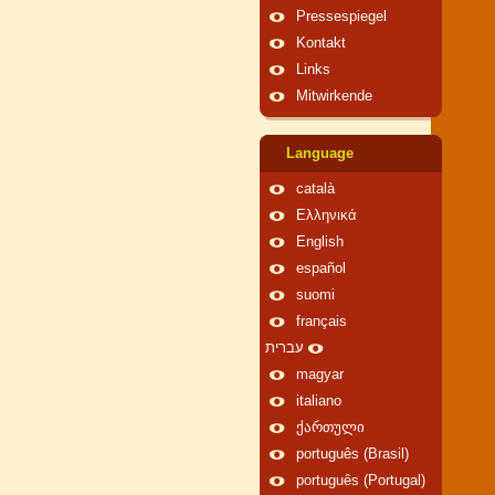
Pressespiegel
Kontakt
Links
Mitwirkende
Language
català
Ελληνικά
English
español
suomi
français
עברית
magyar
italiano
ქართული
português (Brasil)
português (Portugal)