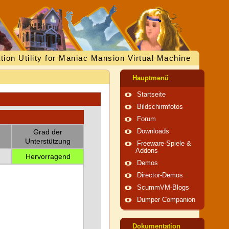
tion Utility for Maniac Mansion Virtual Machine
Hauptmenü
Startseite
Bildschirmfotos
Forum
Grad der
Downloads
Unterstützung
Freeware-Spiele &
Addons
Hervorragend
Demos
Director-Demos
ScummVM-Blogs
Dumper Companion
Dokumentation