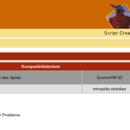
Script Crea
Kompatibilitätsliste
 des Spiels
ScummVM-ID
mtropolis:obsidian
er Probleme.