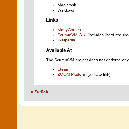
Macintosh
Windows
Links
MobyGames
ScummVM Wiki
(includes list of require
Wikipedia
Available At
The ScummVM project does not endorse any ind
Steam
ZOOM Platform
(affiliate link)
« Zurück