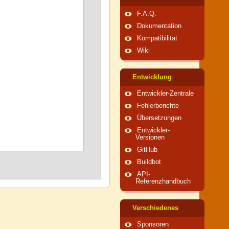
F.A.Q.
Dokumentation
Kompatibilität
Wiki
Entwicklung
Entwickler-Zentrale
Fehlerberichte
Übersetzungen
Entwickler-
Versionen
GitHub
Buildbot
API-
Referenzhandbuch
Verschiedenes
Sponsoren