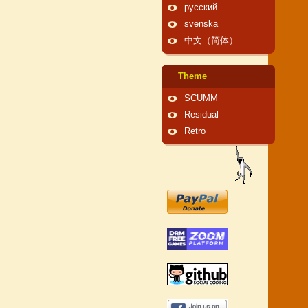
русский
svenska
中文（简体）
Theme
SCUMM
Residual
Retro