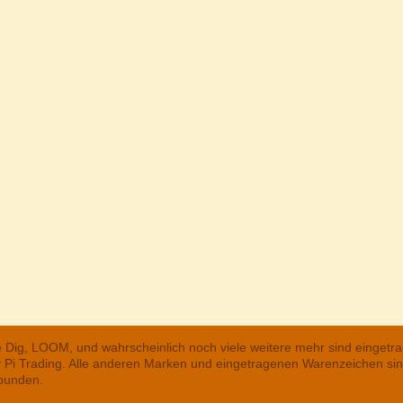
he Dig, LOOM, und wahrscheinlich noch viele weitere mehr sind einge
ry Pi Trading. Alle anderen Marken und eingetragenen Warenzeichen s
rbunden.