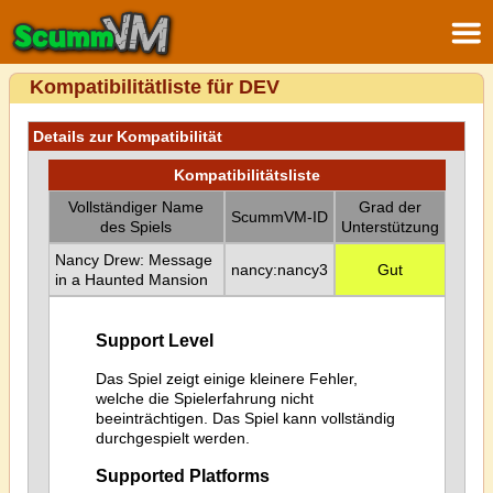
Kompatibilitätliste für DEV
Details zur Kompatibilität
Kompatibilitätsliste
Vollständiger Name
Grad der
ScummVM-ID
des Spiels
Unterstützung
Nancy Drew: Message
nancy:nancy3
Gut
in a Haunted Mansion
Support Level
Das Spiel zeigt einige kleinere Fehler,
welche die Spielerfahrung nicht
beeinträchtigen. Das Spiel kann vollständig
durchgespielt werden.
Supported Platforms