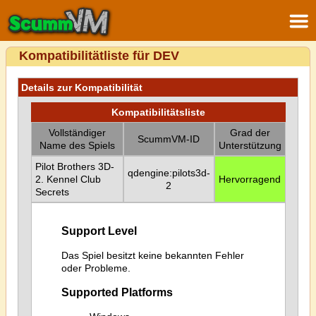
Kompatibilitätliste für DEV
Details zur Kompatibilität
Kompatibilitätsliste
Vollständiger
Grad der
ScummVM-ID
Name des Spiels
Unterstützung
Pilot Brothers 3D-
qdengine:pilots3d-
2. Kennel Club
Hervorragend
2
Secrets
Support Level
Das Spiel besitzt keine bekannten Fehler
oder Probleme.
Supported Platforms