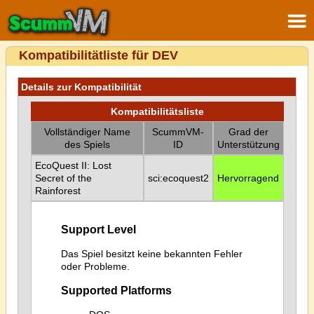
Kompatibilitätliste für DEV
Details zur Kompatibilität
Kompatibilitätsliste
Vollständiger Name
ScummVM-
Grad der
des Spiels
ID
Unterstützung
EcoQuest II: Lost
Secret of the
sci:ecoquest2
Hervorragend
Rainforest
Support Level
Das Spiel besitzt keine bekannten Fehler
oder Probleme.
Supported Platforms