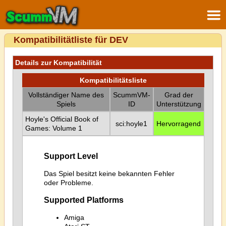
Kompatibilitätliste für DEV
Details zur Kompatibilität
Kompatibilitätsliste
Vollständiger Name des
ScummVM-
Grad der
Spiels
ID
Unterstützung
Hoyle's Official Book of
sci:hoyle1
Hervorragend
Games: Volume 1
Support Level
Das Spiel besitzt keine bekannten Fehler
oder Probleme.
Supported Platforms
Amiga