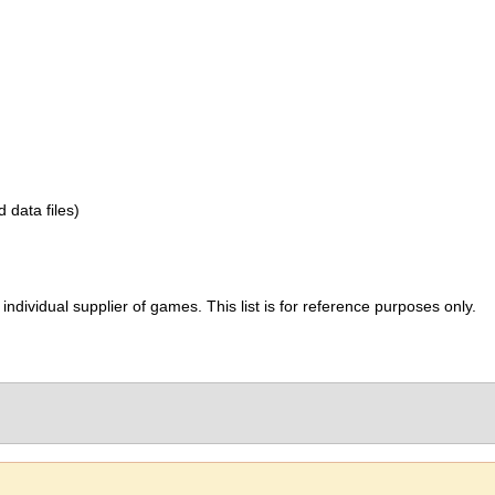
d data files)
ividual supplier of games. This list is for reference purposes only.