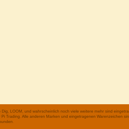
he Dig, LOOM, und wahrscheinlich noch viele weitere mehr sind einge
ry Pi Trading. Alle anderen Marken und eingetragenen Warenzeichen s
rbunden.