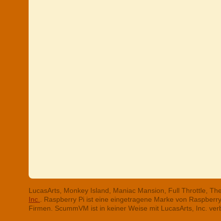
LucasArts, Monkey Island, Maniac Mansion, Full Throttle, T
Inc.
. Raspberry Pi ist eine eingetragene Marke von Raspber
Firmen. ScummVM ist in keiner Weise mit LucasArts, Inc. ve