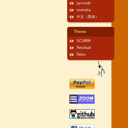
русский
svenska
中文（简体）
Theme
SCUMM
Residual
Retro