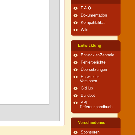
F.A.Q.
Dokumentation
Kompatibilität
Wiki
Entwicklung
Entwickler-Zentrale
Fehlerberichte
Übersetzungen
Entwickler-
Versionen
GitHub
Buildbot
API-
Referenzhandbuch
Verschiedenes
Sponsoren