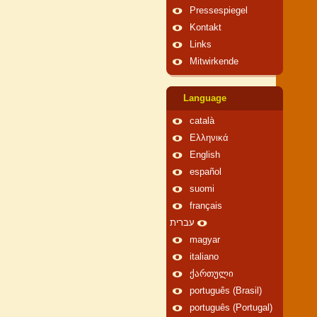
Pressespiegel
Kontakt
Links
Mitwirkende
Language
català
Ελληνικά
English
español
suomi
français
עברית
magyar
italiano
ქართული
português (Brasil)
português (Portugal)