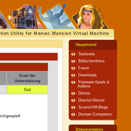
tion Utility for Maniac Mansion Virtual Machine
Hauptmenü
Startseite
Bildschirmfotos
Forum
Grad der
Downloads
Unterstützung
Freeware-Spiele &
Addons
Gut
Demos
Director-Demos
ScummVM-Blogs
Dumper Companion
urchgespielt
Dokumentation