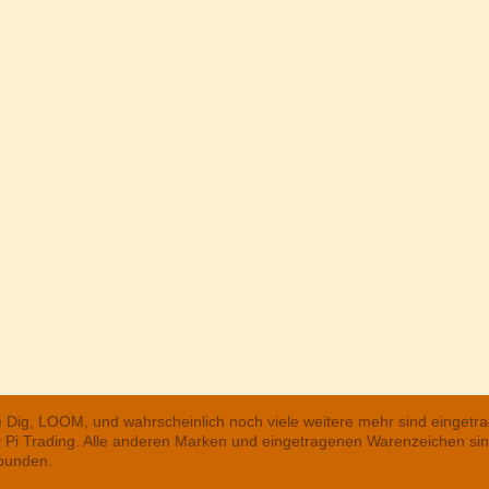
he Dig, LOOM, und wahrscheinlich noch viele weitere mehr sind einge
ry Pi Trading. Alle anderen Marken und eingetragenen Warenzeichen s
rbunden.