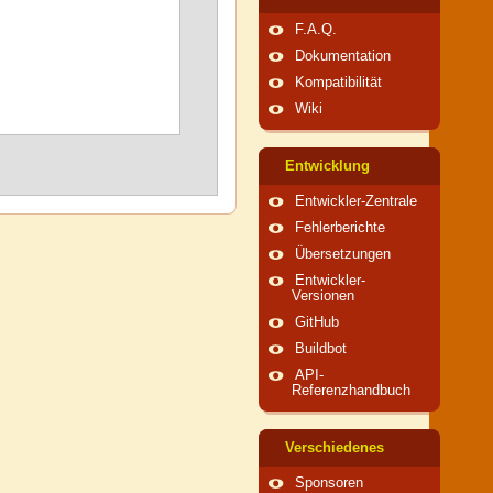
F.A.Q.
Dokumentation
Kompatibilität
Wiki
Entwicklung
Entwickler-Zentrale
Fehlerberichte
Übersetzungen
Entwickler-
Versionen
GitHub
Buildbot
API-
Referenzhandbuch
Verschiedenes
Sponsoren