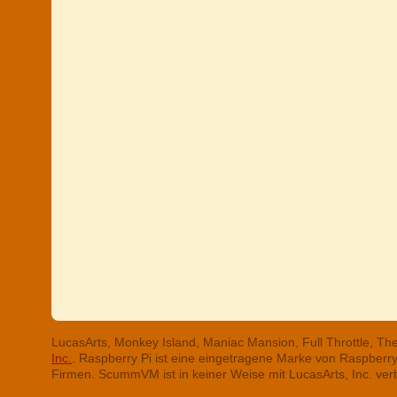
LucasArts, Monkey Island, Maniac Mansion, Full Throttle, T
Inc.
. Raspberry Pi ist eine eingetragene Marke von Raspber
Firmen. ScummVM ist in keiner Weise mit LucasArts, Inc. ve