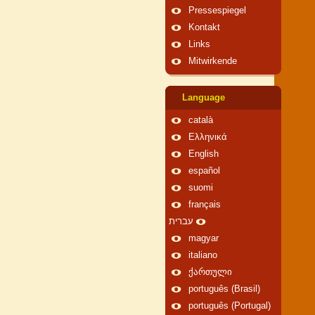
Pressespiegel
Kontakt
Links
Mitwirkende
Language
català
Ελληνικά
English
español
suomi
français
עברית
magyar
italiano
ქართული
português (Brasil)
português (Portugal)