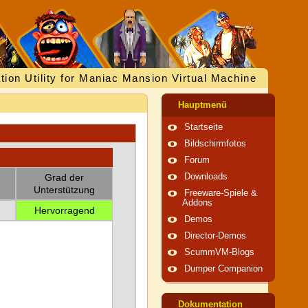
tion Utility for Maniac Mansion Virtual Machine
Hauptmenü
Startseite
Bildschirmfotos
Forum
Grad der
Downloads
Unterstützung
Freeware-Spiele &
Addons
Hervorragend
Demos
Director-Demos
ScummVM-Blogs
Dumper Companion
Dokumentation