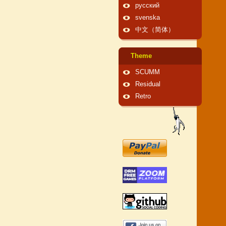
русский
svenska
中文（简体）
Theme
SCUMM
Residual
Retro