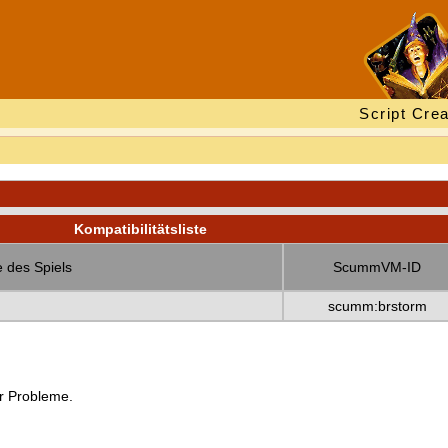
Script Crea
Kompatibilitätsliste
 des Spiels
ScummVM-ID
scumm:brstorm
er Probleme.