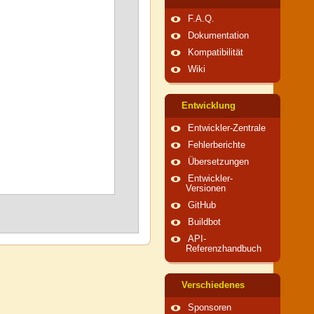
F.A.Q.
Dokumentation
Kompatibilität
Wiki
Entwicklung
Entwickler-Zentrale
Fehlerberichte
Übersetzungen
Entwickler-
Versionen
GitHub
Buildbot
API-
Referenzhandbuch
Verschiedenes
Sponsoren