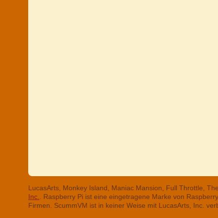
LucasArts, Monkey Island, Maniac Mansion, Full Throttle, T
Inc.
. Raspberry Pi ist eine eingetragene Marke von Raspber
Firmen. ScummVM ist in keiner Weise mit LucasArts, Inc. ve