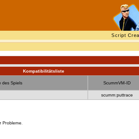
Script Crea
Kompatibilitätsliste
 des Spiels
ScummVM-ID
scumm:puttrace
er Probleme.