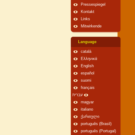
Pressespiegel
Kontakt
Links
Mitwirkende
Language
català
Ελληνικά
English
español
suomi
français
עברית
magyar
italiano
ქართული
português (Brasil)
português (Portugal)