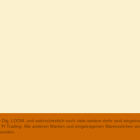
he Dig, LOOM, und wahrscheinlich noch viele weitere mehr sind einge
ry Pi Trading. Alle anderen Marken und eingetragenen Warenzeichen s
rbunden.