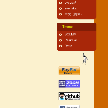
русский
svenska
中文（简体）
Theme
SCUMM
Residual
Retro