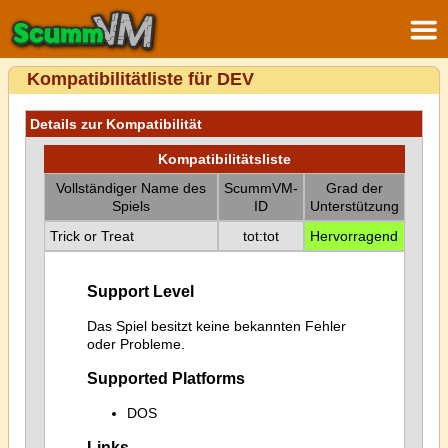
Kompatibilitätliste für DEV
Details zur Kompatibilität
Kompatibilitätsliste
Vollständiger Name des
ScummVM-
Grad der
Spiels
ID
Unterstützung
Trick or Treat
tot:tot
Hervorragend
Support Level
Das Spiel besitzt keine bekannten Fehler
oder Probleme.
Supported Platforms
DOS
Links