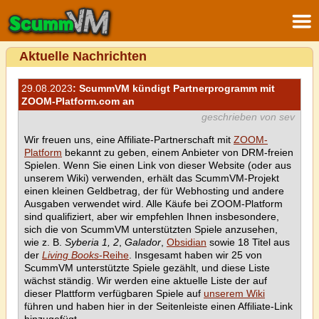
Aktuelle Nachrichten
29.08.2023
: ScummVM kündigt Partnerprogramm mit
ZOOM-Platform.com an
geschrieben von sev
Wir freuen uns, eine Affiliate-Partnerschaft mit
ZOOM-
Platform
bekannt zu geben, einem Anbieter von DRM-freien
Spielen. Wenn Sie einen Link von dieser Website (oder aus
unserem Wiki) verwenden, erhält das ScummVM-Projekt
einen kleinen Geldbetrag, der für Webhosting und andere
Ausgaben verwendet wird. Alle Käufe bei ZOOM-Platform
sind qualifiziert, aber wir empfehlen Ihnen insbesondere,
sich die von ScummVM unterstützten Spiele anzusehen,
wie z. B.
Syberia 1, 2
,
Galador
,
Obsidian
sowie 18 Titel aus
der
Living Books
-Reihe
. Insgesamt haben wir 25 von
ScummVM unterstützte Spiele gezählt, und diese Liste
wächst ständig. Wir werden eine aktuelle Liste der auf
dieser Plattform verfügbaren Spiele auf
unserem Wiki
führen und haben hier in der Seitenleiste einen Affiliate-Link