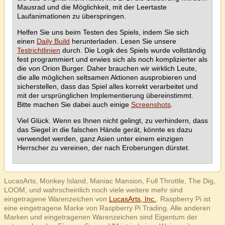
Mausrad und die Möglichkeit, mit der Leertaste
Laufanimationen zu überspringen.
Helfen Sie uns beim Testen des Spiels, indem Sie sich
einen
Daily Build
herunterladen. Lesen Sie unsere
Testrichtlinien
durch. Die Logik des Spiels wurde vollständig
fest programmiert und erwies sich als noch komplizierter als
die von Orion Burger. Daher brauchen wir wirklich Leute,
die alle möglichen seltsamen Aktionen ausprobieren und
sicherstellen, dass das Spiel alles korrekt verarbeitet und
mit der ursprünglichen Implementierung übereinstimmt.
Bitte machen Sie dabei auch einige
Screenshots
.
Viel Glück. Wenn es Ihnen nicht gelingt, zu verhindern, dass
das Siegel in die falschen Hände gerät, könnte es dazu
verwendet werden, ganz Asien unter einem einzigen
Herrscher zu vereinen, der nach Eroberungen dürstet.
LucasArts, Monkey Island, Maniac Mansion, Full Throttle, The Dig,
LOOM, und wahrscheinlich noch viele weitere mehr sind
eingetragene Warenzeichen von
LucasArts, Inc.
. Raspberry Pi ist
eine eingetragene Marke von Raspberry Pi Trading. Alle anderen
Marken und eingetragenen Warenzeichen sind Eigentum der