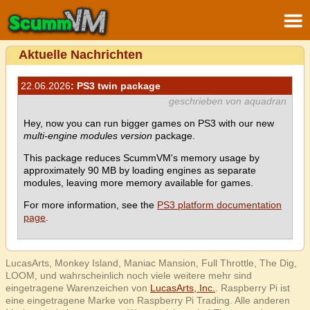
Aktuelle Nachrichten
22.06.2026
: PS3 twin package
geschrieben von aquadran
Hey, now you can run bigger games on PS3 with our new
multi-engine modules version
package.
This package reduces ScummVM's memory usage by
approximately 90 MB by loading engines as separate
modules, leaving more memory available for games.
For more information, see the
PS3 platform documentation
page
.
LucasArts, Monkey Island, Maniac Mansion, Full Throttle, The Dig,
LOOM, und wahrscheinlich noch viele weitere mehr sind
eingetragene Warenzeichen von
LucasArts, Inc.
. Raspberry Pi ist
eine eingetragene Marke von Raspberry Pi Trading. Alle anderen