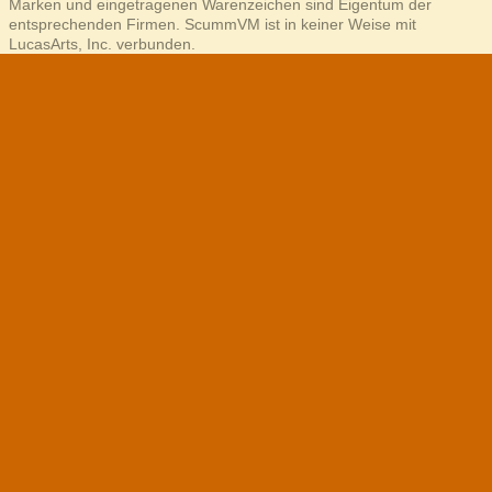
Marken und eingetragenen Warenzeichen sind Eigentum der
entsprechenden Firmen. ScummVM ist in keiner Weise mit
LucasArts, Inc. verbunden.